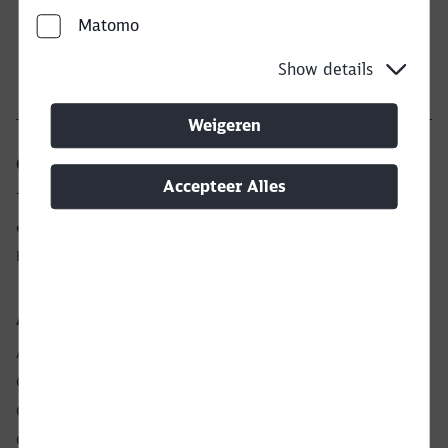
Geleen
Bel terug
Matomo
Show details
Weigeren
Onze dienst voor jou
Close
Accepteer Alles
Transportaanvraag
Would you like to be forwarded to
?
eServices
Laatste nieuws
Abort
Go
Algemene Informatie
Algemene Voorwaarden
Certificaten
Compliance
Colofon