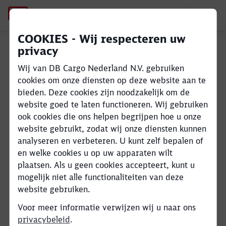
Certificaten
Kwaliteit,
COOKIES - Wij respecteren uw
privacy
Milieubescherming en
Close
Close
Veiligheid
Wij van DB Cargo Nederland N.V. gebruiken
cookies om onze diensten op deze website aan te
bieden. Deze cookies zijn noodzakelijk om de
Wij zijn gecertificeerd naar de volgende
website goed te laten functioneren. Wij gebruiken
normen:
ook cookies die ons helpen begrijpen hoe u onze
website gebruikt, zodat wij onze diensten kunnen
ISO 9001:2015 - Quality Management
analyseren en verbeteren. U kunt zelf bepalen of
System
en welke cookies u op uw apparaten wilt
ISO 28000:2007 - Supply Chain Security
plaatsen. Als u geen cookies accepteert, kunt u
AEO - Authorized Economic Operator
mogelijk niet alle functionaliteiten van deze
SQAS - Assesment HQ
website gebruiken.
SQAS - Assessment Subsidiaries Kijfhoek
and Waalhaven
Voor meer informatie verwijzen wij u naar ons
SQAS - Assessment Subsidiaries Chemelot
privacybeleid
.