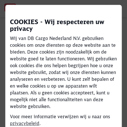
Downloads
Links naar Tools
COOKIES - Wij respecteren uw
privacy
Close
Close
Lees meer
Wij van DB Cargo Nederland N.V. gebruiken
cookies om onze diensten op deze website aan te
Flyers en brochures
bieden. Deze cookies zijn noodzakelijk om de
website goed te laten functioneren. Wij gebruiken
Lees meer
ook cookies die ons helpen begrijpen hoe u onze
website gebruikt, zodat wij onze diensten kunnen
Rondom transport
analyseren en verbeteren. U kunt zelf bepalen of
en welke cookies u op uw apparaten wilt
Lees meer
plaatsen. Als u geen cookies accepteert, kunt u
Internationale tarieven
mogelijk niet alle functionaliteiten van deze
website gebruiken.
Lees meer
Voor meer informatie verwijzen wij u naar ons
privacybeleid
.
Certificaten