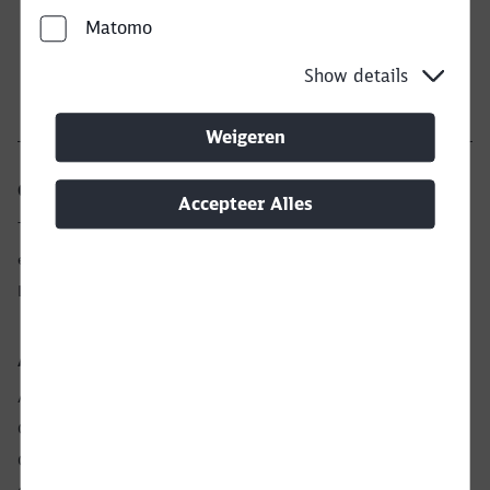
Bel terug
Matomo
Lees meer
Show details
Weigeren
Onze dienst voor jou
Accepteer Alles
Close
Would you like to be forwarded to
?
Transportaanvraag
eServices
Laatste nieuws
Abort
Go
Algemene Informatie
Algemene Voorwaarden
Certificaten
Compliance