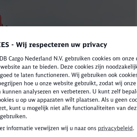
ES - Wij respecteren uw privacy
 DB Cargo Nederland N.V. gebruiken cookies om onze 
website aan te bieden. Deze cookies zijn noodzakeli
goed te laten functioneren. Wij gebruiken ook cookie
egrijpen hoe u onze website gebruikt, zodat wij onze
 kunnen analyseren en verbeteren. U kunt zelf bepal
okies u op uw apparaten wilt plaatsen. Als u geen co
Clos
rt, kunt u mogelijk niet alle functionaliteiten van de
Would you like to be forwarded to
?
 gebruiken.
r informatie verwijzen wij u naar ons
privacybeleid
.
Abort
Go