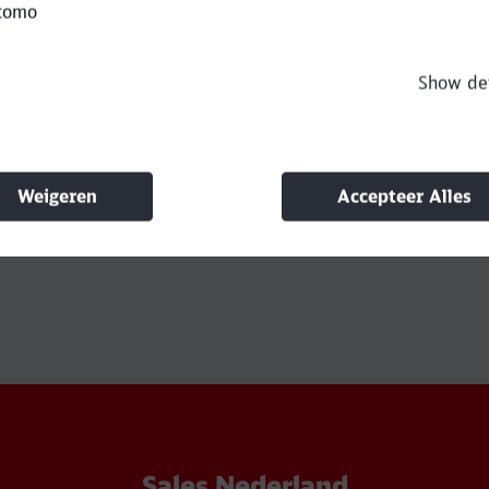
tomo
Show det
met onze expert
Weigeren
Accepteer Alles
Sales Nederland