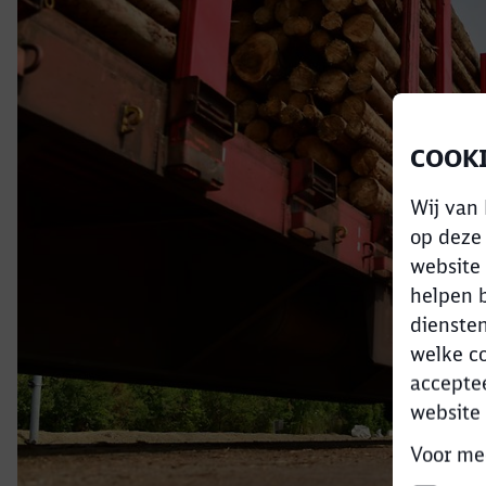
COOKI
Wij van
op deze 
website 
helpen b
diensten
welke co
acceptee
website
Voor mee