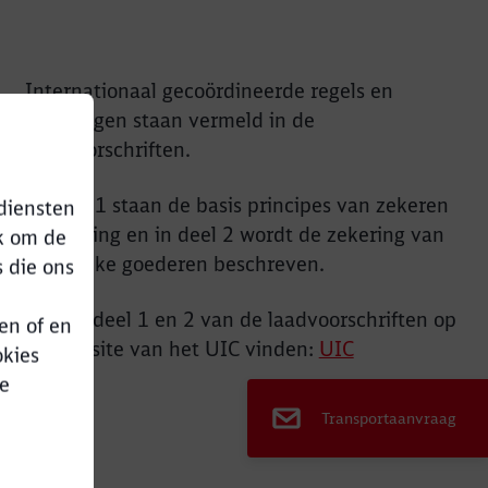
Internationaal gecoördineerde regels en
bepalingen staan vermeld in de
laadvoorschriften.
In deel 1 staan de basis principes van zekeren
diensten
van lading en in deel 2 wordt de zekering van
jk om de
specifieke goederen beschreven.
s die ons
U kunt deel 1 en 2 van de laadvoorschriften op
en of en
de website van het UIC vinden:
UIC
okies
e
ze
Transportaanvraag