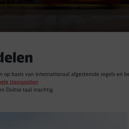
delen
n op basis van internationaal afgestemde regels en b
nele transporten
en Duitse taal machtig
Bel terug